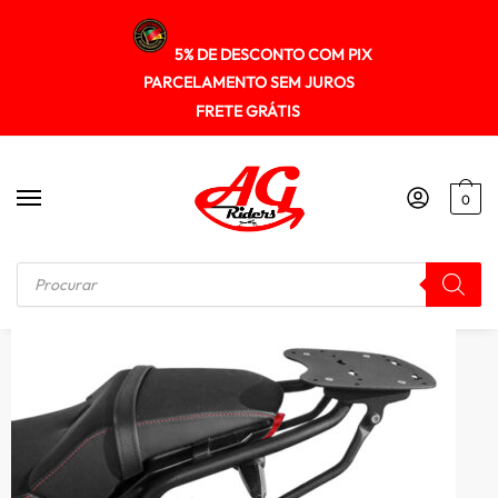
5% DE DESCONTO COM PIX
PARCELAMENTO SEM JUROS
FRETE GRÁTIS
0
Início
/
SUPORTE DE BAU
/
Suporte Baú Superior Honda Cb1000R 2019+ Scam Spto507