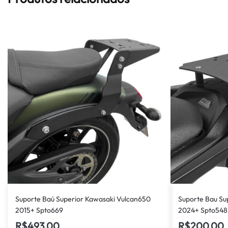
Suporte Baú Superior Kawasaki Vulcan650
Suporte Bau S
2015+ Spto669
2024+ Spto548
R$
493,00
R$
200,00