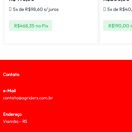
5x de
R$
98,60
s/ juros
5x de
R$
40
R$
468,35
no Pix
R$
190,00
Contato
e-Mail
contato@agriders.com.br
Endereço
Viamão – RS