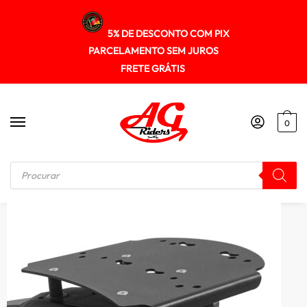
5% DE DESCONTO COM PIX
PARCELAMENTO SEM JUROS
FRETE GRÁTIS
0
Início
/
SUPORTE DE BAU
/
Suporte Bau Superior Honda Sahara300 2024+ Spto548