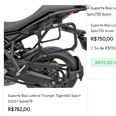
Suporte Baú L
Spto735 Scam
R$
750,00
5x de
R$
15
R$
712,50
n
Suporte Baú Lateral Triumph Tiger660 Sport
2022+ Spto675
R$
782,00