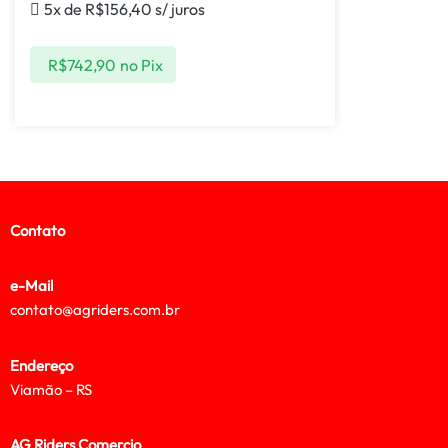
5x de
R$
156,40
s/ juros
R$
742,90
no Pix
Contato
e-Mail
contato@agriders.com.br
Endereço
Viamão – RS
AG Riders Comercio