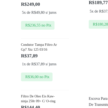
R$
189,77
R$
249,00
5x de
R$
37
5x de
R$
49,80
s/ juros
R$
180,2
R$
236,55
no Pix
Condutor Tampa Filtro Ar
Gp7 Xtz 125 03/16
R$
37,89
1x de
R$
37,89
s/ juros
R$
36,00
no Pix
Filtro De Oleo Eis Kaw-
Escova Para
ninja 250r 09> C/ O-ring
De Transmis
R$
144,40