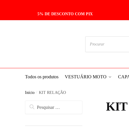
Skip
Skip
to
to
5% DE DESCONTO COM PIX
navigation
content
Pesquisar
produtos
Todos os produtos
VESTUÁRIO MOTO
CAP
Início
/
KIT RELAÇÃO
KIT
Pesquisar
por: