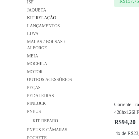
R$
157,7
ISF
JAQUETA
KIT RELAÇÃO
LANÇAMENTOS
LUVA
MALAS / BOLSAS /
ALFORGE
MEIA
MOCHILA
MOTOR
OUTROS ACESSÓRIOS
PEÇAS
PEDALEIRAS
PINLOCK
Corrente Tr
PNEUS
428hx126l F
KIT REPARO
R$
94,20
PNEUS E CÂMARAS
4x de
R$
23
POCHETE