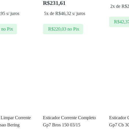
R$
231,61
2x de
R$
,95
s/ juros
5x de
R$
46,32
s/ juros
R$
42,3
8
no Pix
R$
220,03
no Pix
 Limpar Corrente
Esticador Corrente Completo
Esticador 
sao Bering
Gp7 Bros 150 03/15
Gp7 Cb 30