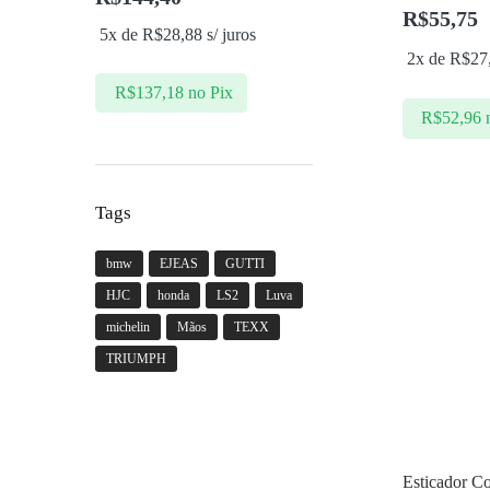
R$
55,75
5x de
R$
28,88
s/ juros
2x de
R$
27
R$
137,18
no Pix
R$
52,96
Tags
bmw
EJEAS
GUTTI
HJC
honda
LS2
Luva
michelin
Mãos
TEXX
TRIUMPH
Esticador C