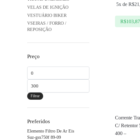
5x de
R$
21
VELAS DE IGNIÇÃO
VESTUÁRIO BIKER
R$
103,8
VSEIRAS / FORRO /
REPOSIÇÃO
Preço
Preço
mínimo
Preço
máximo
Filtrar
Corrente Tr
Preferidos
C/ Retentor
Elemento Filtro De Ar Eis
400 –
Suz-gsx750f 89-09