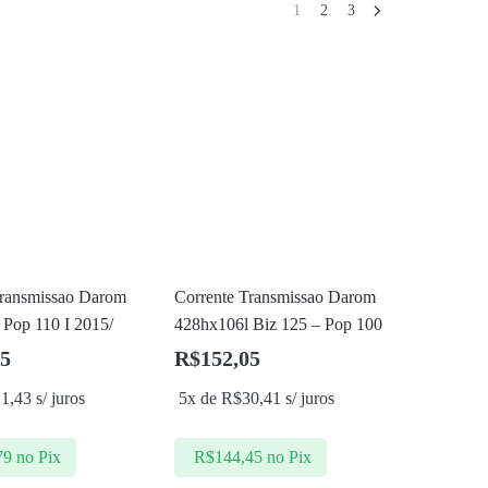
1
2
3
Transmissao Darom
Corrente Transmissao Darom
 Pop 110 I 2015/
428hx106l Biz 125 – Pop 100
15
R$
152,05
21,43
s/ juros
5x de
R$
30,41
s/ juros
79
no Pix
R$
144,45
no Pix