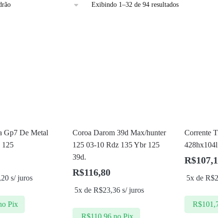
Exibindo 1–32 de 94 resultados
a Gp7 De Metal
Coroa Darom 39d Max/hunter
Corrente 
g 125
125 03-10 Rdz 135 Ybr 125
428hx104l
39d.
R$
107,
R$
116,80
,20
s/ juros
5x de
R$
5x de
R$
23,36
s/ juros
no Pix
R$
101,
R$
110,96
no Pix