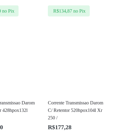
0
no Pix
R$
134,87
no Pix
Transmissao Darom
Corrente Transmissao Darom
or 428hpox132l
C/ Retentor 520hpox104l Xr
250 /
80
R$
177,28