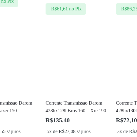
5
no Pix
R$
61,61
no Pix
R$
86,2
ansmissao Darom
Corrente Transmissao Darom
Corrente 
azer 150
428hx128l Bros 160 – Xre 190
428hx130l
R$
135,40
R$
72,10
,55
s/ juros
5x de
R$
27,08
s/ juros
3x de
R$