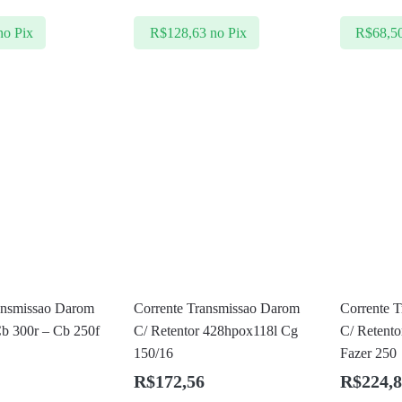
no Pix
R$
128,63
no Pix
R$
68,5
ansmissao Darom
Corrente Transmissao Darom
Corrente 
b 300r – Cb 250f
C/ Retentor 428hpox118l Cg
C/ Retent
150/16
Fazer 250
R$
172,56
R$
224,