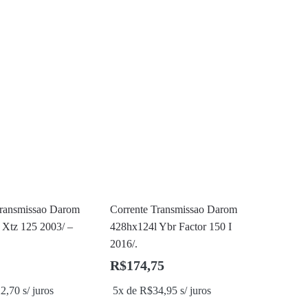
Transmissao Darom
Corrente Transmissao Darom
 Xtz 125 2003/ –
428hx124l Ybr Factor 150 I
2016/.
R$
174,75
22,70
s/ juros
5x de
R$
34,95
s/ juros