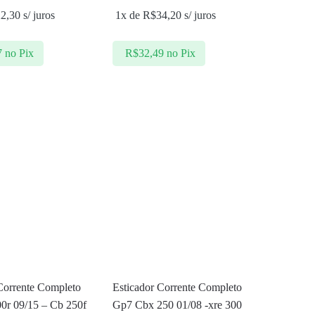
22,30
s/ juros
1x de
R$
34,20
s/ juros
7
no Pix
R$
32,49
no Pix
Corrente Completo
Esticador Corrente Completo
0r 09/15 – Cb 250f
Gp7 Cbx 250 01/08 -xre 300