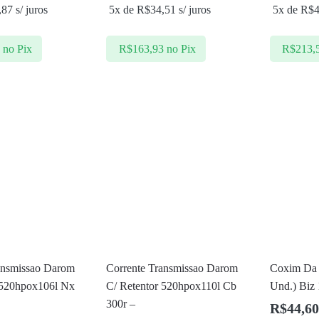
,87
s/ juros
5x de
R$
34,51
s/ juros
5x de
R$
7
no Pix
R$
163,93
no Pix
R$
213,
ansmissao Darom
Corrente Transmissao Darom
Coxim Da 
 520hpox106l Nx
C/ Retentor 520hpox110l Cb
Und.) Biz 
300r –
R$
44,60