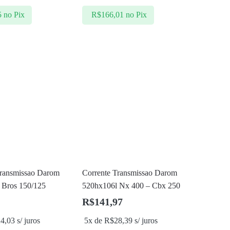
5
no Pix
R$
166,01
no Pix
Transmissao Darom
Corrente Transmissao Darom
 Bros 150/125
520hx106l Nx 400 – Cbx 250
R$
141,97
24,03
s/ juros
5x de
R$
28,39
s/ juros