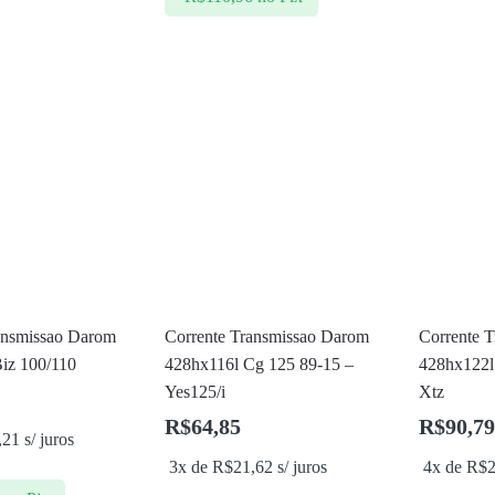
ansmissao Darom
Corrente Transmissao Darom
Corrente 
iz 100/110
428hx116l Cg 125 89-15 –
428hx122l
Yes125/i
Xtz
R$
64,85
R$
90,79
,21
s/ juros
3x de
R$
21,62
s/ juros
4x de
R$