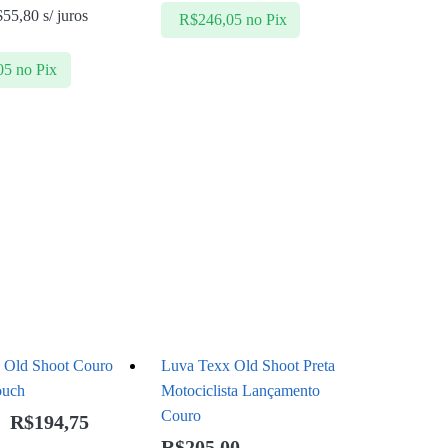
$
55,80
s/ juros
R$
246,05
no Pix
05
no Pix
 Old Shoot Couro
Luva Texx Old Shoot Preta
ouch
Motociclista Lançamento
Couro
R$
194,75
R$
205,00