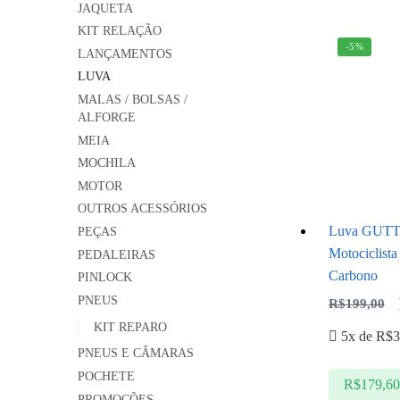
JAQUETA
KIT RELAÇÃO
-5%
LANÇAMENTOS
LUVA
MALAS / BOLSAS /
ALFORGE
MEIA
MOCHILA
MOTOR
OUTROS ACESSÓRIOS
Luva GUTT
PEÇAS
Motociclista
PEDALEIRAS
Carbono
PINLOCK
PNEUS
R$
199,00
KIT REPARO
5x de
R$
3
PNEUS E CÂMARAS
POCHETE
R$
179,6
PROMOÇÕES