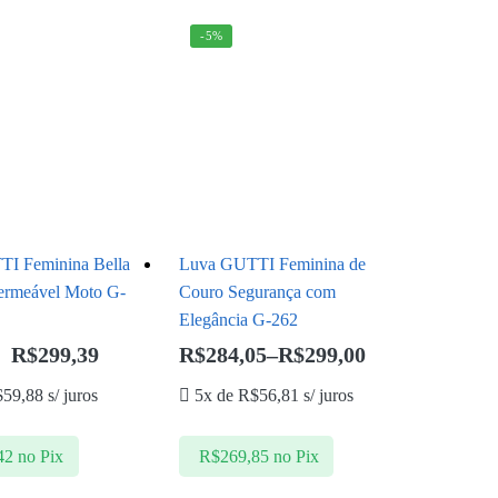
-5%
I Feminina Bella
Luva GUTTI Feminina de
rmeável Moto G-
Couro Segurança com
Elegância G-262
R$
299,39
R$
284,05
–
R$
299,00
$
59,88
s/ juros
5x de
R$
56,81
s/ juros
42
no Pix
R$
269,85
no Pix