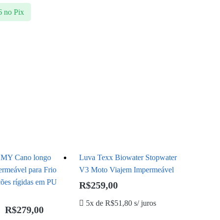
6
no Pix
MY Cano longo
Luva Texx Biowater Stopwater
rmeável para Frio
V3 Moto Viajem Impermeável
ões rígidas em PU
R$
259,00
5x de
R$
51,80
s/ juros
R$
279,00