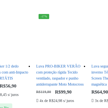
-17%
ker 1/2 dedo
Luva PRO-BIKER VERÂO
Luva segun
s com anti-Impacto
com proteção rígida Tecido
inverno T
GRTÁTIS
ventilado, raspador e punho
Screen Th
antiderrapante Moto Motocross
magnética p
R$
56,90
R$
99,90
R$
64,9
R$
119,80
8,45
s/ juros
4x de
R$
24,98
s/ juros
3x de
R
no Pix