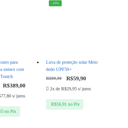
-33%
ouro para
Luva de proteção solar Meio
ta unisex com
dedo UPF50+
 Toutch
R$
59,90
R$
89,90
R$
389,00
2x de
R$
29,95
s/ juros
$
77,80
s/ juros
R$
56,91
no Pix
55
no Pix