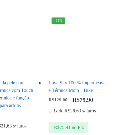
-38%
da pele para
Luva Sky 100 % Impermeável
érmica com Touch
e Térmica Moto – Bike
ermica e função
R$
79,90
R$
129,00
ara artrite.
3x de
R$
26,63
s/ juros
0
$
21,63
s/ juros
R$
75,91
no Pix