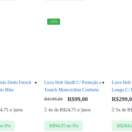
-50%
eio Dedo Fresch
Luva Helt Skulll C/ Proteção e
Luva Helt 
to Bike
Toutch Motociclista Conforto
Longo C/ 
R$
99,00
R$
299,
R$
199,00
4,75
s/ juros
4x de
R$
24,75
s/ juros
5x de
R
no Pix
R$
94,05
no Pix
R$
284,