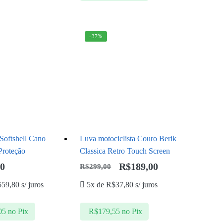
-37%
Softshell Cano
Luva motociclista Couro Berik
Proteção
Classica Retro Touch Screen
00
R$
189,00
R$
299,00
$
59,80
s/ juros
5x de
R$
37,80
s/ juros
05
no Pix
R$
179,55
no Pix