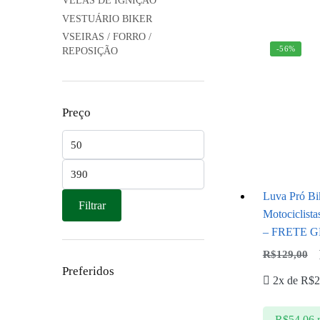
VELAS DE IGNIÇÃO
VESTUÁRIO BIKER
VSEIRAS / FORRO /
-56%
REPOSIÇÃO
Preço
Luva Pró Bi
Filtrar
Motociclista
– FRETE 
R$
129,00
Preferidos
2x de
R$
2
R$
54,06