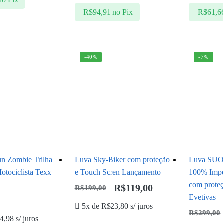
R$
94,91
no Pix
R$
61,6
-40%
-7%
n Zombie Trilha
Luva Sky-Biker com proteção
Luva SUO
otociclista Texx
e Touch Scren Lançamento
100% Impe
com proteç
R$
119,00
R$
199,00
Evetivas
5x de
R$
23,80
s/ juros
R$
299,00
4,98
s/ juros