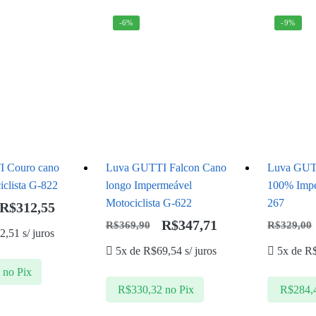
-6%
-9%
 Couro cano
Luva GUTTI Falcon Cano
Luva GUTT
iclista G-822
longo Impermeável
100% Impe
Motociclista G-622
267
R$
312,55
R$
347,71
R$
369,90
R$
329,00
2,51
s/ juros
5x de
R$
69,54
s/ juros
5x de
R
2
no Pix
R$
330,32
no Pix
R$
284,