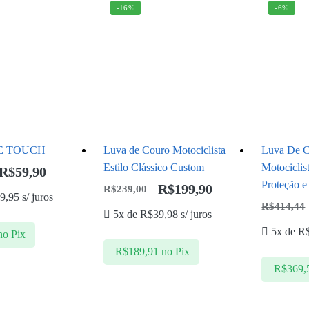
-16%
-6%
E TOUCH
Luva de Couro Motociclista
Luva De C
Estilo Clássico Custom
Motociclis
R$
59,90
Proteção e
R$
199,90
R$
239,00
9,95
s/ juros
R$
414,44
5x de
R$
39,98
s/ juros
5x de
R
no Pix
R$
189,91
no Pix
R$
369,