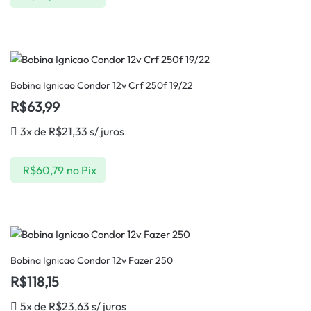
Bobina Ignicao Condor 12v Crf 250f 19/22
R$
63,99
3x de
R$
21,33
s/ juros
R$
60,79
no Pix
Bobina Ignicao Condor 12v Fazer 250
R$
118,15
5x de
R$
23,63
s/ juros