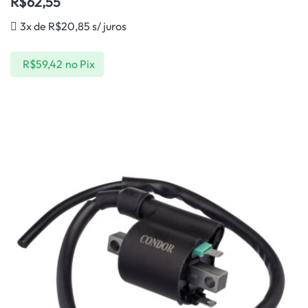
R$
62,55
3x de
R$
20,85
s/ juros
R$
59,42
no Pix