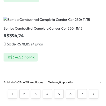
Bomba Combustivel Completa Condor Cbr 250r 11/15
R$
394,24
5x de
R$
78,85
s/ juros
R$
374,53
no Pix
Exibindo 1–32 de 219 resultados
1
2
3
4
5
6
7