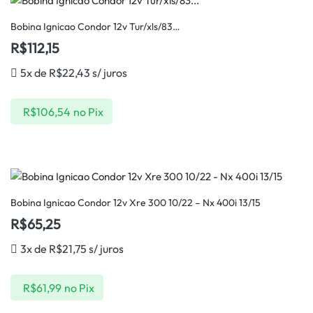
Bobina Ignicao Condor 12v Tur/xls/83…
R$
112,15
5x de
R$
22,43
s/ juros
R$
106,54
no Pix
Bobina Ignicao Condor 12v Xre 300 10/22 – Nx 400i 13/15
R$
65,25
3x de
R$
21,75
s/ juros
R$
61,99
no Pix