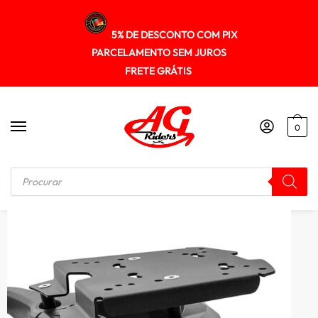
5% DE DESCONTO COM PIX
PARCELAMENTO SEM JUROS
FRETE GRÁTIS
0
Início
/
SUPORTE DE BAU
/
Suporte Baú Superior Triumph Tiger1200 2020+ Spto510