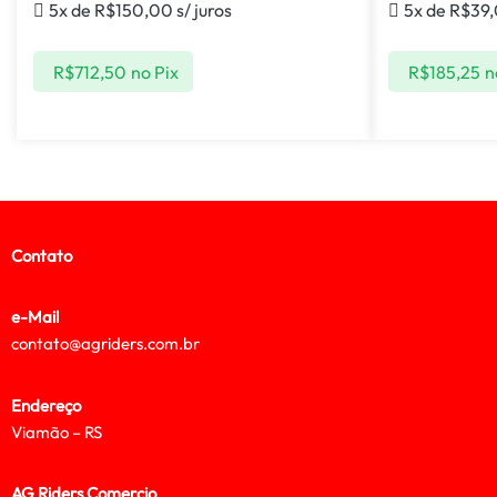
5x de
R$
150,00
s/ juros
5x de
R$
39
R$
712,50
no Pix
R$
185,25
n
Contato
e-Mail
contato@agriders.com.br
Endereço
Viamão – RS
AG Riders Comercio