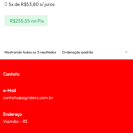
5x de
R$
53,80
s/ juros
R$
255,55
no Pix
Mostrando todos os 3 resultados
Contato
e-Mail
contato@agriders.com.br
Endereço
Viamão – RS