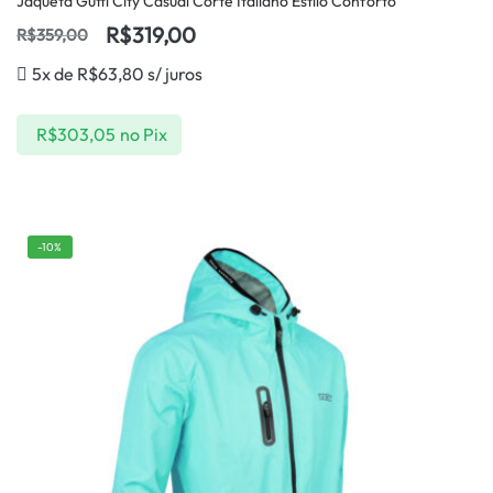
Jaqueta Gutti City Casual Corte Italiano Estilo Conforto
R$
319,00
R$
359,00
5x de
R$
63,80
s/ juros
R$
303,05
no Pix
-10%