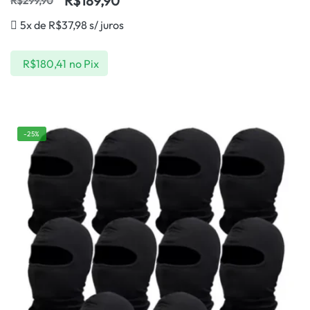
R$
189,90
R$
299,90
5x de
R$
37,98
s/ juros
R$
180,41
no Pix
-25%