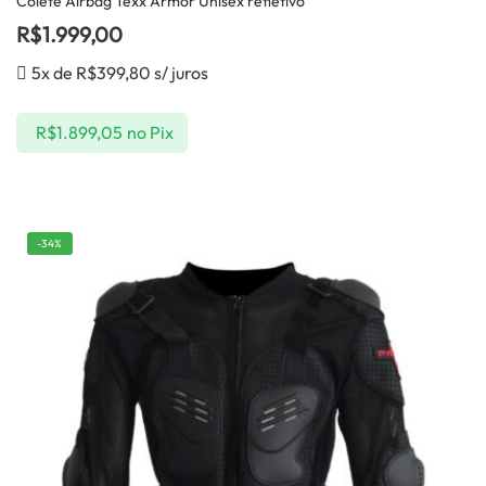
Colete Airbag Texx Armor Unisex refletivo
R$
1.999,00
5x de
R$
399,80
s/ juros
R$
1.899,05
no Pix
-34%