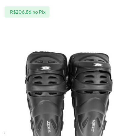
R$
206,86
no Pix