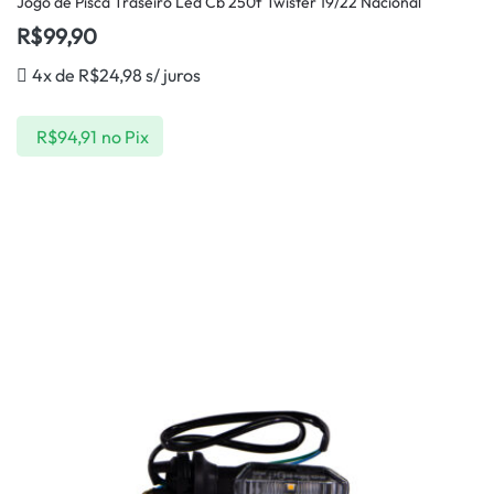
Jogo de Pisca Traseiro Led Cb 250f Twister 19/22 Nacional
R$
99,90
4x de
R$
24,98
s/ juros
R$
94,91
no Pix