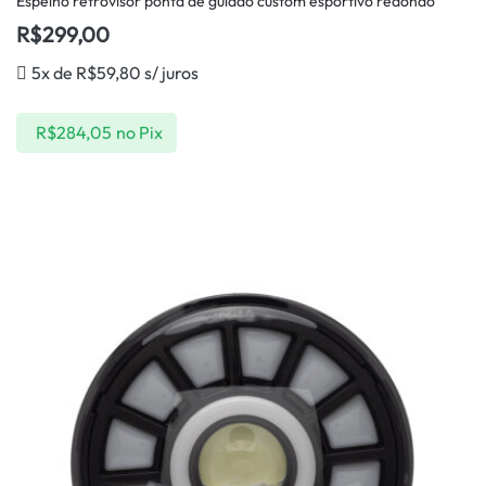
Espelho retrovisor ponta de guidão custom esportivo redondo
R$
299,00
5x de
R$
59,80
s/ juros
R$
284,05
no Pix