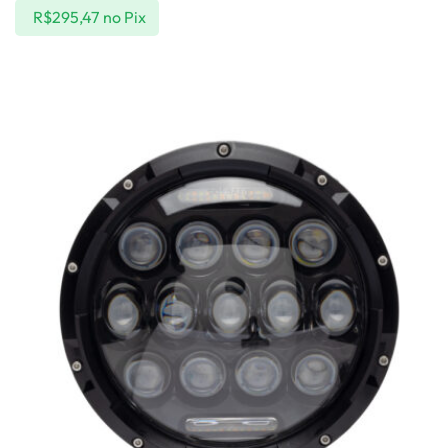
R$
295,47
no Pix