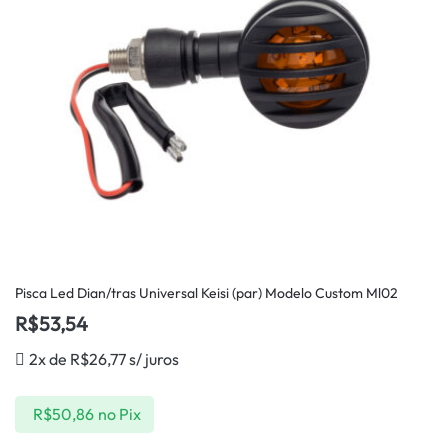
Pisca Led Dian/tras Universal Keisi (par) Modelo Custom Ml02
R$
53,54
2x de
R$
26,77
s/ juros
R$
50,86
no Pix