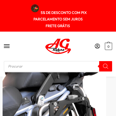
5% DE DESCONTO COM PIX
PARCELAMENTO SEM JUROS
FRETE GRÁTIS
0
Início
/
SUPORTE DE BAU
/
Adaptador Suporte Baú Lateral Tiger1200 2022+ Spto679