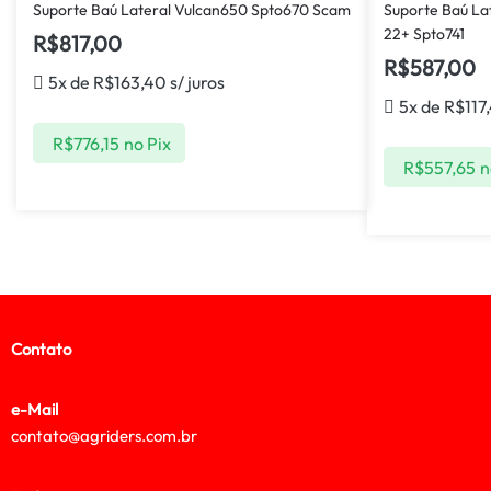
Suporte Baú Lateral Vulcan650 Spto670 Scam
Suporte Baú La
22+ Spto741
R$
817,00
R$
587,00
5x de
R$
163,40
s/ juros
5x de
R$
117
R$
776,15
no Pix
R$
557,65
n
Contato
e-Mail
contato@agriders.com.br