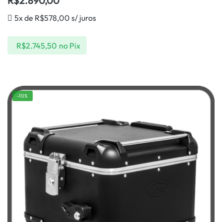
R$
2.890,00
5x de
R$
578,00
s/ juros
R$
2.745,50
no Pix
-10%