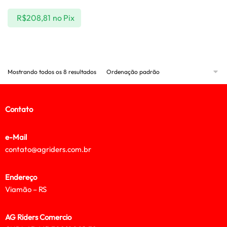
R$
208,81
no Pix
Mostrando todos os 8 resultados
Contato
e-Mail
contato@agriders.com.br
Endereço
Viamão – RS
AG Riders Comercio