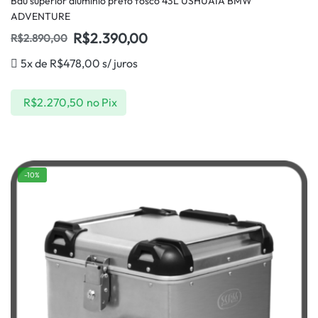
Baú superior alumínio preto fosco 43L USHUAIA BMW
ADVENTURE
R$
2.390,00
R$
2.890,00
5x de
R$
478,00
s/ juros
R$
2.270,50
no Pix
-10%