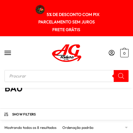
5% DE DESCONTO COM PIX
PARCELAMENTO SEM JUROS
FRETE GRÁTIS
0
Início
/
BAÚ
BAÚ
SHOW FILTERS
Mostrando todos os 8 resultados