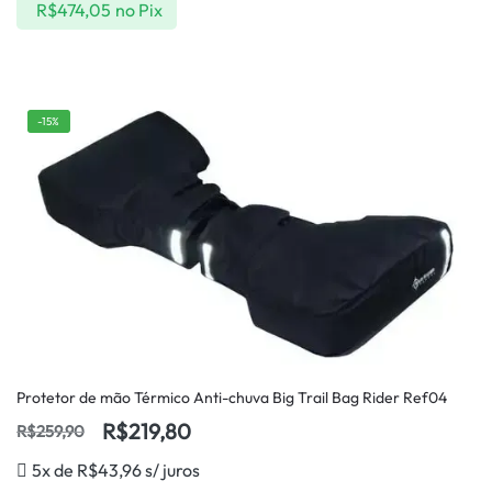
R$
474,05
no Pix
-15%
Protetor de mão Térmico Anti-chuva Big Trail Bag Rider Ref04
R$
219,80
R$
259,90
5x de
R$
43,96
s/ juros