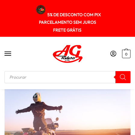
5% DE DESCONTO COM PIX
PARCELAMENTO SEM JUROS
FRETE GRÁTIS
0
Início
/
Sobre nós