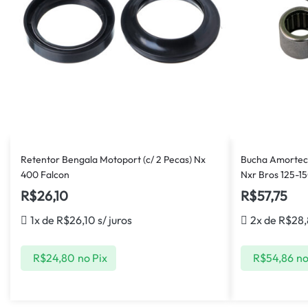
Retentor Bengala Motoport (c/ 2 Pecas) Nx
Bucha Amortece
400 Falcon
Nxr Bros 125-1
R$
26,10
R$
57,75
1x de
R$
26,10
s/ juros
2x de
R$
28,
R$
24,80
no Pix
R$
54,86
no