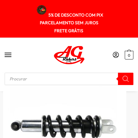
5% DE DESCONTO COM PIX
PARCELAMENTO SEM JUROS
FRETE GRÁTIS
0
Início
/
SUSPENÇÃO
/
Amortecedor Pro-link Gp7 Xlr 125