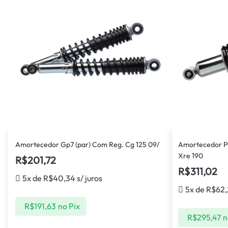
Amortecedor Gp7 (par) Com Reg. Cg 125 09/
Amortecedor Pr
Xre 190
R$
201,72
R$
311,02
5x de
R$
40,34
s/ juros
5x de
R$
62
R$
191,63
no Pix
R$
295,47
n