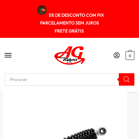
5% DE DESCONTO COM PIX
PARCELAMENTO SEM JUROS
FRETE GRÁTIS
0
Início
/
SUSPENÇÃO
/
Amortecedor Gp7 (par) Com Reg. Cg 160 16/