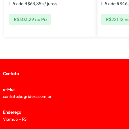
5x de
R$
63,85
s/ juros
5x de
R$
46
R$
303,29
no Pix
R$
221,12
no
Contato
e-Mail
contato@agriders.com.br
Endereço
Viamão – RS