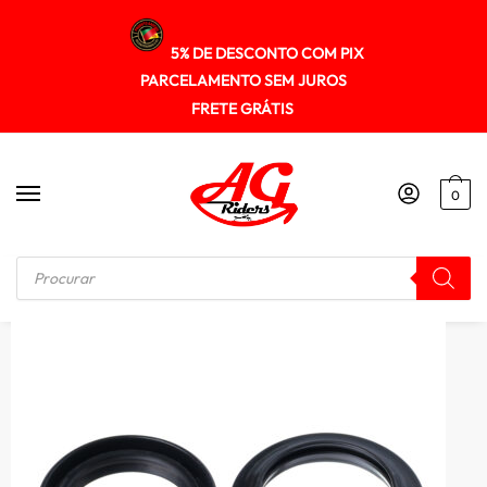
5% DE DESCONTO COM PIX
PARCELAMENTO SEM JUROS
FRETE GRÁTIS
0
Início
/
SUSPENÇÃO
/
Retentor Bengala Motoport (c/ 2 Pecas) Nx 400 Falcon