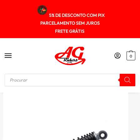
5% DE DESCONTO COM PIX
PARCELAMENTO SEM JUROS
FRETE GRÁTIS
0
Início
/
SUSPENÇÃO
/
Amortecedor Gp7 (par) Com Reg. Cg 125 09/