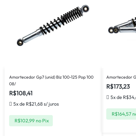
Amortecedor Gp7 (unid) Biz 100-125 Pop 100
Amortecedor Gp
08/
R$
173,23
R$
108,41
5x de
R$
34,
5x de
R$
21,68
s/ juros
R$
164,57
n
R$
102,99
no Pix