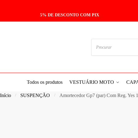
Skip
Skip
to
to
5% DE DESCONTO COM PIX
navigation
content
Pesquisar
produtos
Todos os produtos
VESTUÁRIO MOTO
CAP
Início
SUSPENÇÃO
Amortecedor Gp7 (par) Com Reg. Yes 
/
/