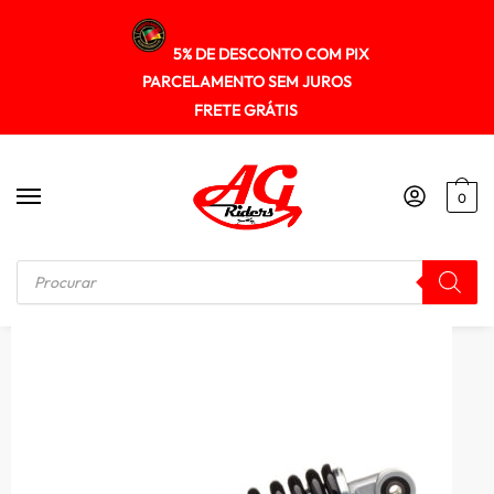
5% DE DESCONTO COM PIX
PARCELAMENTO SEM JUROS
FRETE GRÁTIS
0
Início
/
SUSPENÇÃO
/
Amortecedor Pro-link Gp7 Bros 125/150/160 Xre 190