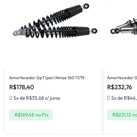
Amortecedor Gp7 (par) Nmax 160 17/19
Amortecedor Gp
R$
178,40
R$
232,76
5x de
R$
35,68
s/ juros
5x de
R$
46
R$
169,48
no Pix
R$
221,12
no