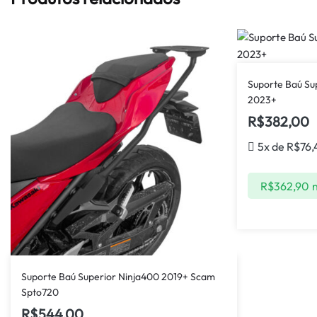
Suporte Baú Su
2023+
R$
382,00
5x de
R$
76,
R$
362,90
n
Suporte Baú Superior Ninja400 2019+ Scam
Spto720
R$
544,00