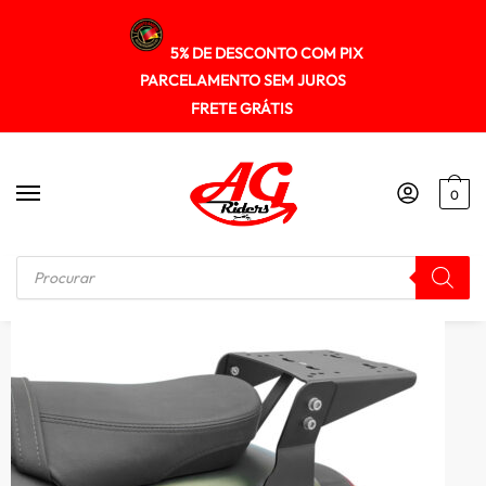
5% DE DESCONTO COM PIX
PARCELAMENTO SEM JUROS
FRETE GRÁTIS
0
Início
/
SUPORTE DE BAU
/
Suporte Baú Superior Kawasaki Vulcan650 2015+ Spto669