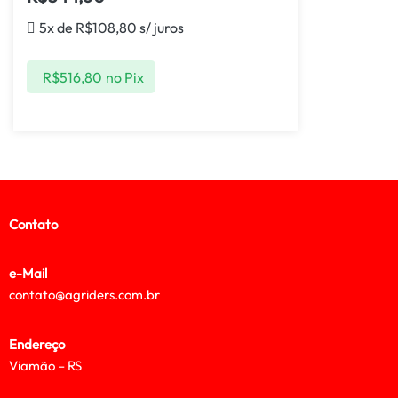
5x de
R$
108,80
s/ juros
R$
516,80
no Pix
Contato
e-Mail
contato@agriders.com.br
Endereço
Viamão – RS