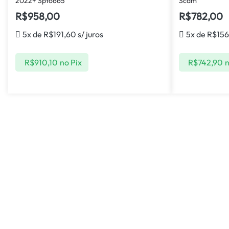
2022+ Spto665
Scam
R$
958,00
R$
782,00
5x de
R$
191,60
s/ juros
5x de
R$
156
R$
910,10
no Pix
R$
742,90
n