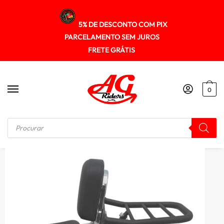
5% DE DESCONTO COM PIX
PARCELAMENTO SEM JUROS
FRETE GRÁTIS
0
Início
/
SUPORTE DE BAU
/
Suporte Baú Superior Master Ride 150 2022+ Spto588 Scam