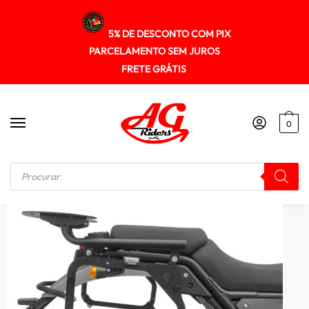
5% DE DESCONTO COM PIX
PARCELAMENTO SEM JUROS
FRETE GRÁTIS
0
Início
/
SUPORTE DE BAU
/
Suporte Baú Lateral Royal Enfield Himalayan Spto541 Scam