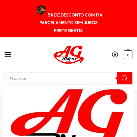
5% DE DESCONTO COM PIX
PARCELAMENTO SEM JUROS
FRETE GRÁTIS
0
Início
/
PROTETOR DE MOTOR DE CARENAGENS
/
Protetor Motor Carenagem Ducati DesertX 2023+ Sptop731