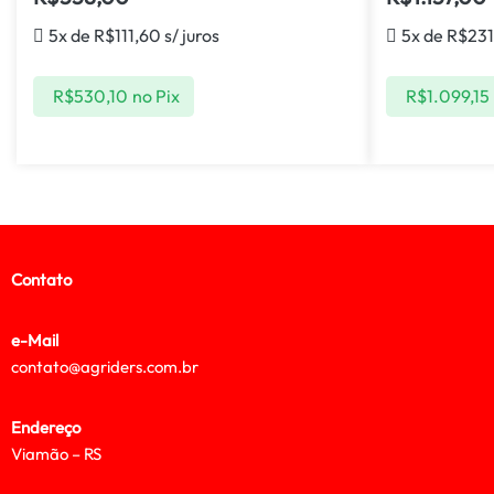
5x de
R$
111,60
s/ juros
5x de
R$
231
R$
530,10
no Pix
R$
1.099,15
Contato
e-Mail
contato@agriders.com.br
Endereço
Viamão – RS