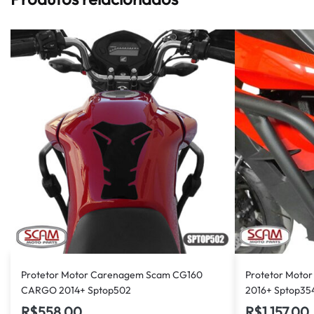
Protetor Motor Carenagem Scam CG160
Protetor Moto
CARGO 2014+ Sptop502
2016+ Sptop35
R$
558,00
R$
1.157,00