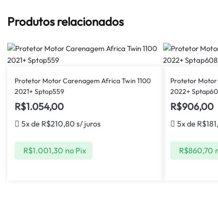
Produtos relacionados
Protetor Motor Carenagem Africa Twin 1100
Protetor Moto
2021+ Sptop559
2022+ Sptap6
R$
1.054,00
R$
906,00
5x de
R$
210,80
s/ juros
5x de
R$
181
R$
1.001,30
no Pix
R$
860,70