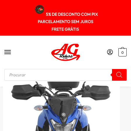
5% DE DESCONTO COM PIX
PARCELAMENTO SEM JUROS
FRETE GRÁTIS
0
Início
/
PROTETOR DE MOTOR DE CARENAGENS
/
Protetor Motor Carenagem Yamaha Fazer250 2018+ Sptop489