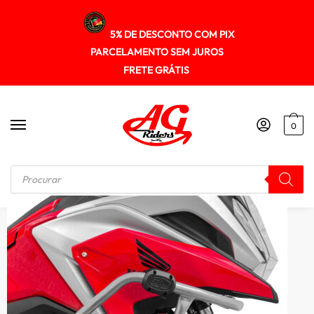
5% DE DESCONTO COM PIX
PARCELAMENTO SEM JUROS
FRETE GRÁTIS
0
Início
/
PROTETOR DE MOTOR DE CARENAGENS
/
Protetor Motor Carenagem Honda Nc750x 2022+ Sptap608