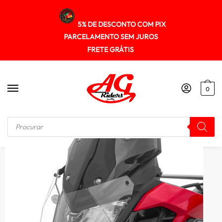
5% DE DESCONTO COM PIX
PARCELAMENTO SEM JUROS
FRETE GRÁTIS
0
Início
/
PROTETOR DE FAROL
/
Protetor Farol Policarbonato Honda Sahara300 2024+ Spto761