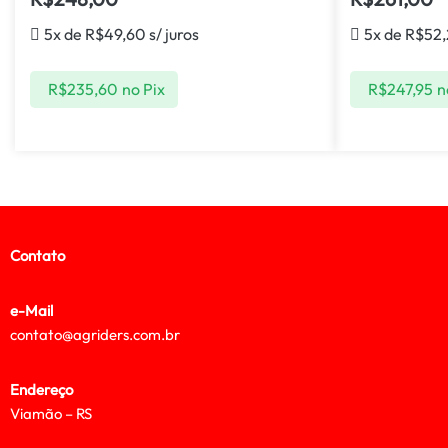
5x de
R$
49,60
s/ juros
5x de
R$
52
R$
235,60
no Pix
R$
247,95
n
Contato
e-Mail
contato@agriders.com.br
Endereço
Viamão – RS