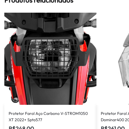
Protetor Farol Aço Carbono V-STROM1050
Protetor Farol
XT 2022+ Spto577
Dominar400 2
R$
248,00
R$
261,00