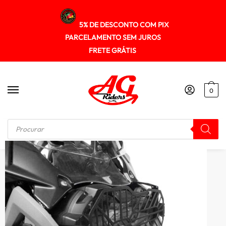
5% DE DESCONTO COM PIX
PARCELAMENTO SEM JUROS
FRETE GRÁTIS
0
Início
/
PROTETOR DE FAROL
/
Protetor Farol Aço Carbono Bmw R1250gs 2019+scam Spto285