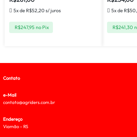
5x de
R$
52,20
s/ juros
5x de
R$
50
R$
247,95
no Pix
R$
241,30
n
Contato
e-Mail
contato@agriders.com.br
Endereço
Viamão – RS