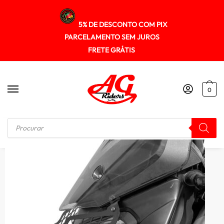
5% DE DESCONTO COM PIX
PARCELAMENTO SEM JUROS
FRETE GRÁTIS
0
Início
/
PROTETOR DE FAROL
/
Protetor Farol Aço Carbono Bajaj Dominar400 2023+