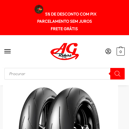
5% DE DESCONTO COM PIX
PARCELAMENTO SEM JUROS
FRETE GRÁTIS
0
Início
/
PNEUS
/
Pneu Pirelli 200/55zr17 Diablo Supercorsa Spv3 Tl (78w) (t)