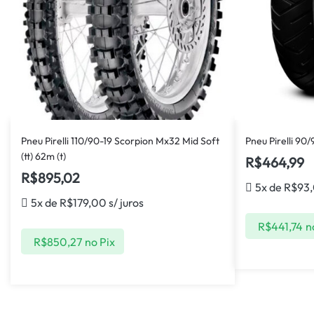
Pneu Pirelli 110/90-19 Scorpion Mx32 Mid Soft
Pneu Pirelli 90/9
(tt) 62m (t)
R$
464,99
R$
895,02
5x de
R$
93
5x de
R$
179,00
s/ juros
R$
441,74
n
R$
850,27
no Pix