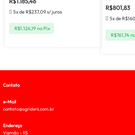
R$
1.185,46
R$
801,83
5x de
R$
237,09
s/ juros
5x de
R$
160
R$
1.126,19
no Pix
R$
761,74
no
Contato
e-Mail
contato@agriders.com.br
Endereço
Viamão – RS