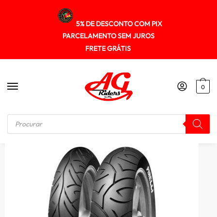
5% DE DESCONTO COM PIX
PARCELAMENTO SEM JUROS
FRETE GRÁTIS
0
Início
/
PNEUS
/
Pneu Pirelli 110/70-17 Sport Demon (tl) 54h (d) Twister 250