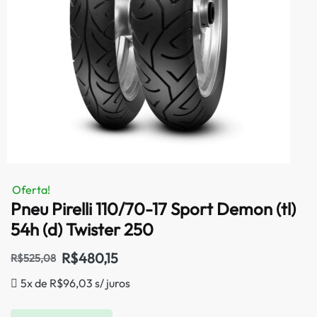
Oferta!
Pneu Pirelli 110/70-17 Sport Demon (tl)
54h (d) Twister 250
R$
480,15
R$
525,08
5x de
R$
96,03
s/ juros