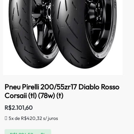
Pneu Pirelli 200/55zr17 Diablo Rosso
Corsaii (tl) (78w) (t)
R$
2.101,60
5x de
R$
420,32
s/ juros