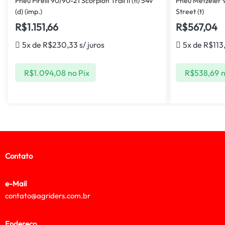
Pneu Pirelli 90/90-21 Scorpion Trail Ii (tl) 54v
Pneu Metzeler 9
(d) (imp.)
Street (t)
R$
1.151,66
R$
567,04
5x de
R$
230,33
s/ juros
5x de
R$
113
R$
1.094,08
no Pix
R$
538,69
n
Contato
e-Mail
contato@agriders.com.br
Endereço