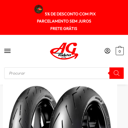
5% DE DESCONTO COM PIX
PARCELAMENTO SEM JUROS
FRETE GRÁTIS
0
Início
/
PNEUS
/
Pneu Pirelli 200/55zr17 Diablo Rosso Corsaii (tl) (78w) (t)