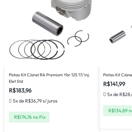
Pistao Kit C/anel Rik Premium Ybr 125 17/ Inj.
Pistao Kit C/an
Elet Std
R$
141,99
R$
183,96
5x de
R$
28
5x de
R$
36,79
s/ juros
R$
134,89
n
R$
174,76
no Pix