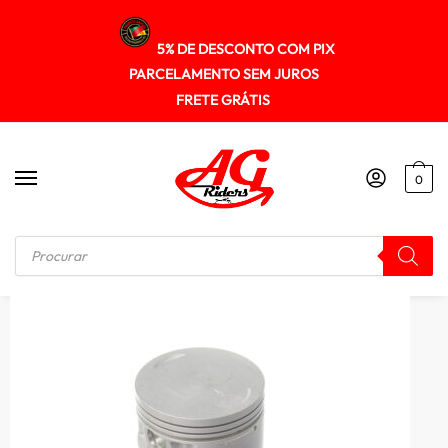
5% DE DESCONTO COM PIX
PARCELAMENTO SEM JUROS
FRETE GRÁTIS
0
Início
/
MOTOR
/
Pistao Kit C/anel Rik Premium Xt 225 2.00