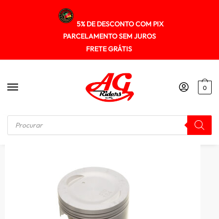
5% DE DESCONTO COM PIX
PARCELAMENTO SEM JUROS
FRETE GRÁTIS
0
Início
/
MOTOR
/
Pistao Kit C/anel Rik Premium Fazer 250 1.00