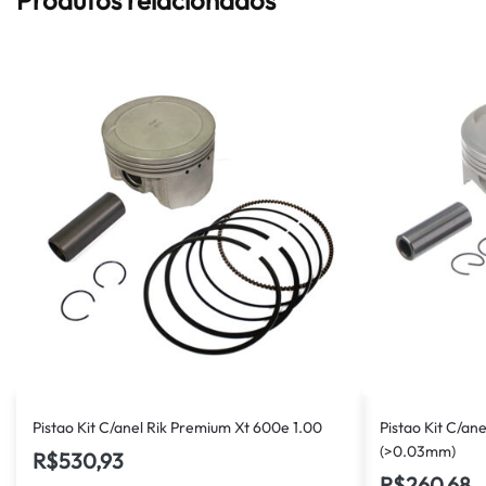
Pistao Kit C/anel Rik Premium Xt 600e 1.00
Pistao Kit C/an
(>0.03mm)
R$
530,93
R$
260,68