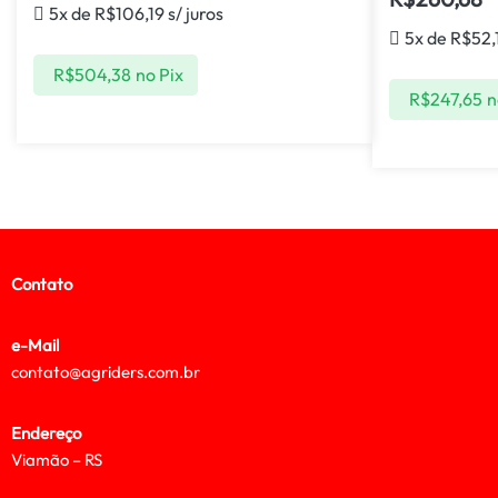
5x de
R$
106,19
s/ juros
5x de
R$
52,
R$
504,38
no Pix
R$
247,65
n
Contato
e-Mail
contato@agriders.com.br
Endereço
Viamão – RS