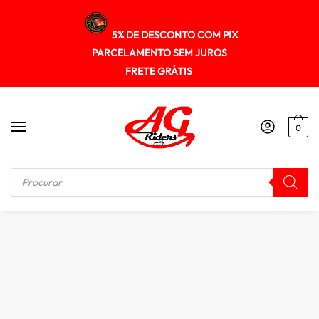
5% DE DESCONTO COM PIX
PARCELAMENTO SEM JUROS
FRETE GRÁTIS
0
Início
/
MALAS / BOLSAS / ALFORGE
/
Par Malas Estanque p Bauleto Bag Rider 24Lt cada Impermeável