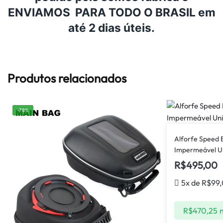
ENVIAMOS PARA TODO O BRASIL em
até 2 dias úteis.
Produtos relacionados
-78%
Alforfe Speed B
Impermeável Un
R$
495,00
5x de
R$
99
R$
470,25
n