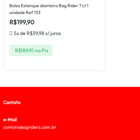
Bolsa Estanque dianteira Bag Rider 7 Lt 1
unidade Ref 133
R$
199,90
5x de
R$
39,98
s/ juros
R$
189,91
no Pix
Contato
e-Mail
contato@agriders.com.br