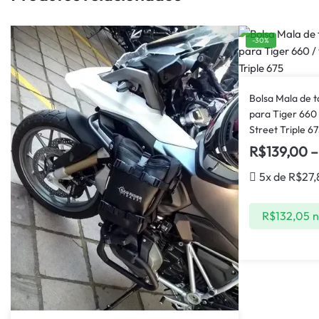
-30%
Bolsa Mala de 
para Tiger 660 
Street Triple 6
R$
139,00
–
5x de
R$
27,
R$
132,05
n