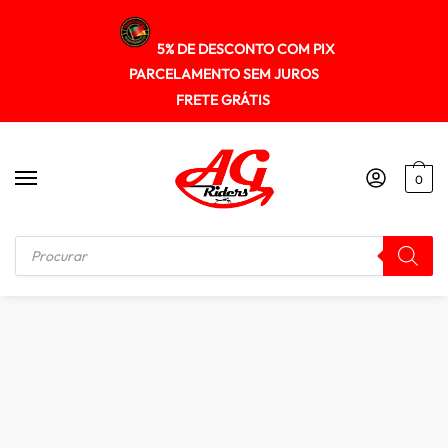
5% DE DESCONTO COM PIX
PARCELAMENTO SEM JUROS
FRETE GRÁTIS
0
Início
/
MALAS / BOLSAS / ALFORGE
/
Mala de Banco Bag Rider Speed Moto 4 Ltrs Impermeável Ref107