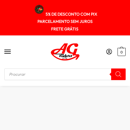
5% DE DESCONTO COM PIX
PARCELAMENTO SEM JUROS
FRETE GRÁTIS
0
Início
/
MALAS / BOLSAS / ALFORGE
/
Bolsa Mala de Tanque Bag Rider Expansível 14 / 17 Lt Imperm.