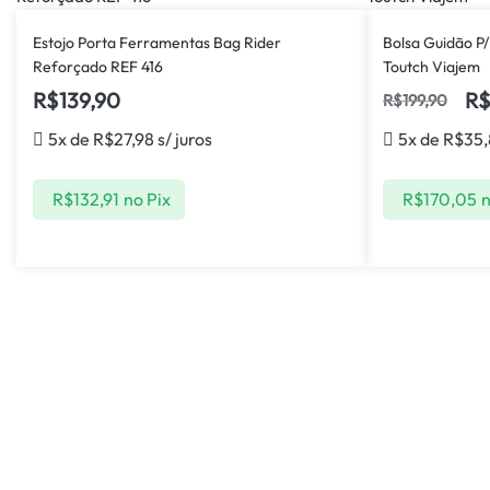
Estojo Porta Ferramentas Bag Rider
Bolsa Guidão P
Reforçado REF 416
Toutch Viajem
R$
139,90
R
R$
199,90
5x de
R$
27,98
s/ juros
5x de
R$
35
R$
132,91
no Pix
R$
170,05
n