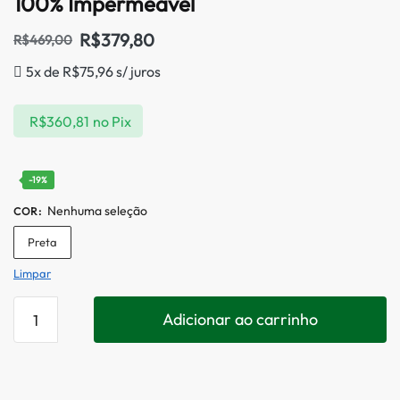
100% Impermeável
R$
379,80
R$
469,00
5x de
R$
75,96
s/ juros
R$
360,81
no Pix
-19%
Nenhuma seleção
COR
:
Preta
Limpar
Adicionar ao carrinho