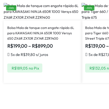
-34%
-30%
Bolsa Mala de tanque com engate rápido 6L
Bolsa Mala de 
para KAWASAKI NINJA 650R 1000 Versys
para Tiger 660 
650 ZX6R ZX10R ZX14R ZZR1400
Street Triple 6
R$
199,00
–
R$
899,00
R$
139,00
–
5x de
R$
39,80
s/ juros
5x de
R$
27,
R$
189,05
no Pix
R$
132,05
n