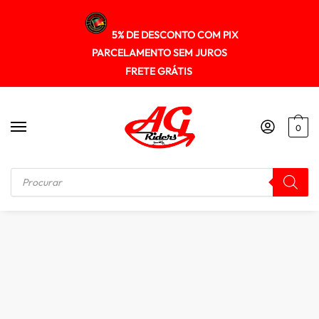
5% DE DESCONTO COM PIX
PARCELAMENTO SEM JUROS
FRETE GRÁTIS
0
Início
/
MALAS / BOLSAS / ALFORGE
/
Bolsa Mala de Tanque Bag Rider Expansível 21-27 Lt c/ Bolsos Laterais 100% Impermeável