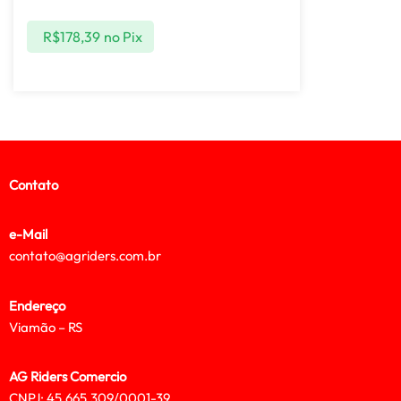
R$
178,39
no Pix
Contato
e-Mail
contato@agriders.com.br
Endereço
Viamão – RS
AG Riders Comercio
CNPJ: 45.665.309/0001-39