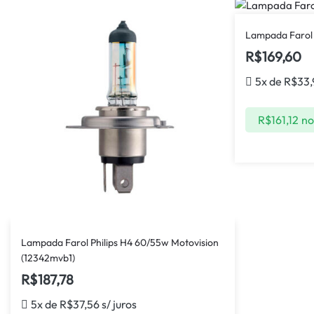
Lampada Farol 
R$
169,60
5x de
R$
33,
R$
161,12
no
Lampada Farol Philips H4 60/55w Motovision
(12342mvb1)
R$
187,78
5x de
R$
37,56
s/ juros