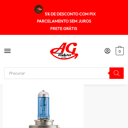
5% DE DESCONTO COM PIX
PARCELAMENTO SEM JUROS
FRETE GRÁTIS
0
Início
/
ILUMINAÇÃO
/
Lampada Farol Philips Hs1 35/35w Cristalvision Moto