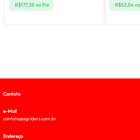
R$
177,38
no Pix
R$
52,54
no
Contato
e-Mail
contato@agriders.com.br
Endereço