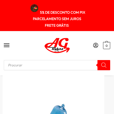
5% DE DESCONTO COM PIX
PARCELAMENTO SEM JUROS
FRETE GRÁTIS
0
Início
/
ILUMINAÇÃO
/
Lampada Farol Philips M5 35/35w Blue Vision P15d-25-1