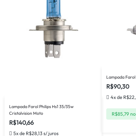
Lampada Farol P
R$
90,30
4x de
R$
22
Lampada Farol Philips Hs1 35/35w
Cristalvision Moto
R$
85,79
no
R$
140,66
5x de
R$
28,13
s/ juros