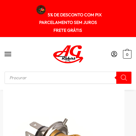
5% DE DESCONTO COM PIX
PARCELAMENTO SEM JUROS
FRETE GRÁTIS
0
Início
/
ILUMINAÇÃO
/
Lampada Farol Lacflex Led Com Dissipador De Calor H4 1500 Lu