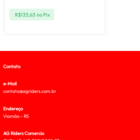
R$
133,63
no Pix
Contato
e-Mail
contato@agriders.com.br
Endereço
Viamão – RS
AG Riders Comercio