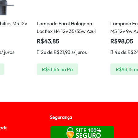
ilips M5 12v
Lampada Farol Halogena
Lampada Far
Lacflex H4 12v 35/35w Azul
M5 12v 9w A
R$
43,85
R$
98,05
s/ juros
2x de
R$
21,93
s/ juros
4x de
R$
2
x
R$
41,66
no Pix
R$
93,15
n
Segurança
dade