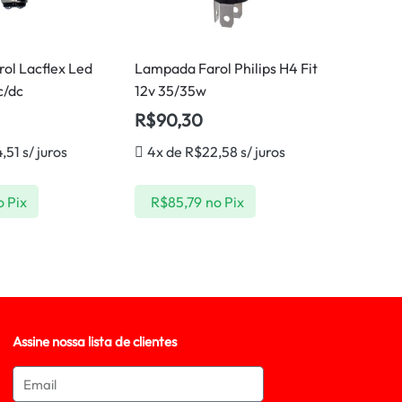
ol Lacflex Led
Lampada Farol Philips H4 Fit
c/dc
12v 35/35w
R$
90,30
4,51
s/ juros
4x de
R$
22,58
s/ juros
o Pix
R$
85,79
no Pix
Assine nossa lista de clientes