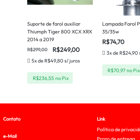
Suporte de farol auxiliar
Lampada Farol Ph
Thiumph Tiger 800 XCX XRX
35/35w
2014 a 2019
R$
74,70
R$
249,00
R$
299,00
3x de
R$
24,90
5x de
R$
49,80
s/ juros
R$
70,97
no Pi
R$
236,55
no Pix
Contato
Link
Política de privaci
e-Mail
Prazo de entrega