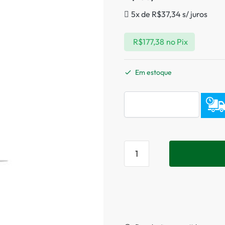
5x de
R$
37,34
s/ juros
R$
177,38
no Pix
Em estoque