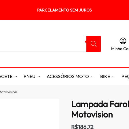
PARCELAMENTO SEM JUROS
Minha Co
ACETE
PNEU
ACESSÓRIOS MOTO
BIKE
PE
Motovision
Lampada Farol 
Motovision
R$
186,72