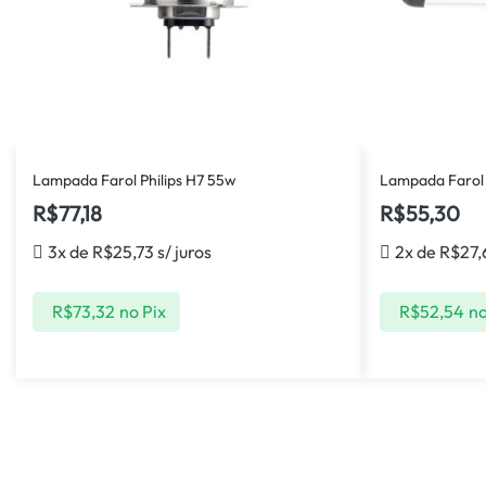
Lampada Farol Philips H7 55w
Lampada Farol
R$
77,18
R$
55,30
3x de
R$
25,73
s/ juros
2x de
R$
27,
R$
73,32
no Pix
R$
52,54
no