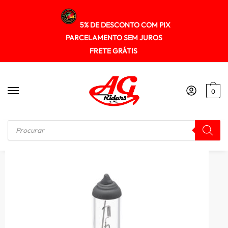
5% DE DESCONTO COM PIX
PARCELAMENTO SEM JUROS
FRETE GRÁTIS
0
Início
/
ILUMINAÇÃO
/
Lampada Farol Halogena Keisi H7 12v 55w Xtz 250 Tenere