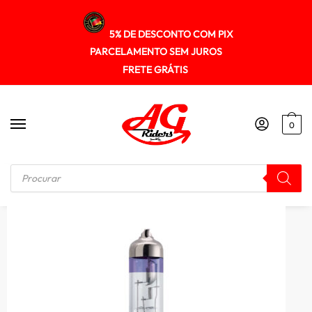
5% DE DESCONTO COM PIX
PARCELAMENTO SEM JUROS
FRETE GRÁTIS
0
Início
/
ILUMINAÇÃO
/
Lampada Farol Philips H4 60/55w X-tremevision