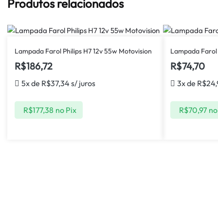
Produtos relacionados
Lampada Farol Philips H7 12v 55w Motovision
Lampada Farol 
R$
186,72
R$
74,70
5x de
R$
37,34
s/ juros
3x de
R$
24
R$
177,38
no Pix
R$
70,97
no