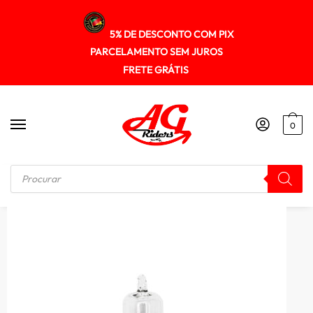
5% DE DESCONTO COM PIX
PARCELAMENTO SEM JUROS
FRETE GRÁTIS
0
Início
/
ILUMINAÇÃO
/
Lampada Farol Haloway M5 35/35w