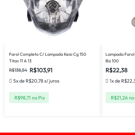
Farol Completo C/ Lampada Keisi Cg 150
Lampada Farol 
Titan 11 A 13
Biz 100
R$
103,91
R$
22,38
R$
138,54
5x de
R$
20,78
s/ juros
1x de
R$
22,
R$
98,71
no Pix
R$
21,26
no