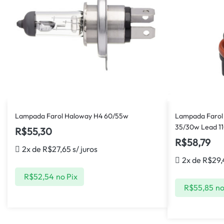
Lampada Farol Haloway H4 60/55w
Lampada Farol 
35/30w Lead 1
R$
55,30
R$
58,79
2x de
R$
27,65
s/ juros
2x de
R$
29
R$
52,54
no Pix
R$
55,85
no