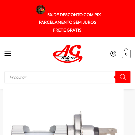
5% DE DESCONTO COM PIX
PARCELAMENTO SEM JUROS
FRETE GRÁTIS
0
Início
/
ILUMINAÇÃO
/
Lampada Farol Haloway H4/hs1 Led Moto 6.500k