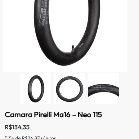
Camara Pirelli Ma16 – Neo 115
R$
134,35
5x de
R$
26,87
s/ juros