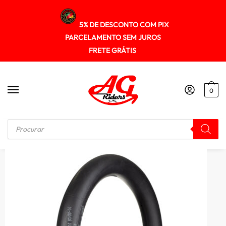
5% DE DESCONTO COM PIX
PARCELAMENTO SEM JUROS
FRETE GRÁTIS
0
Início
/
CAMARAS
/
Camara Pirelli Ma16 – Neo 115