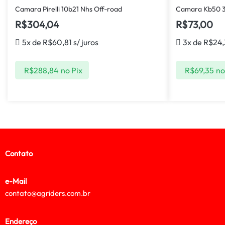
Camara Pirelli 10b21 Nhs Off-road
Camara Kb50 3
R$
304,04
R$
73,00
5x de
R$
60,81
s/ juros
3x de
R$
24,
R$
288,84
no Pix
R$
69,35
no
Contato
e-Mail
contato@agriders.com.br
Endereço