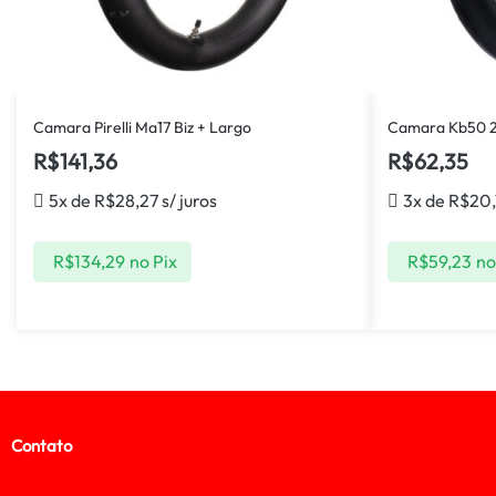
Camara Pirelli Ma17 Biz + Largo
Camara Kb50 2
R$
141,36
R$
62,35
5x de
R$
28,27
s/ juros
3x de
R$
20,
R$
134,29
no Pix
R$
59,23
no
Contato