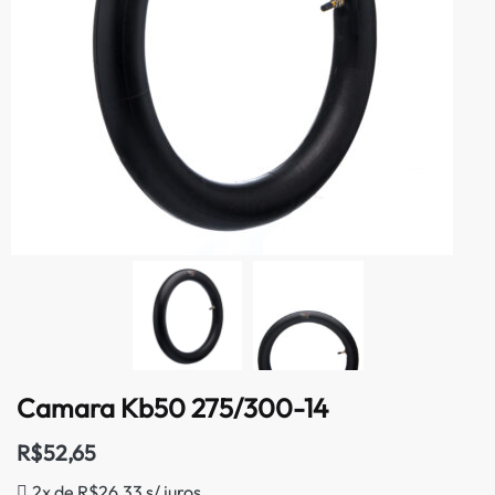
Camara Kb50 275/300-14
R$
52,65
2x de
R$
26,33
s/ juros