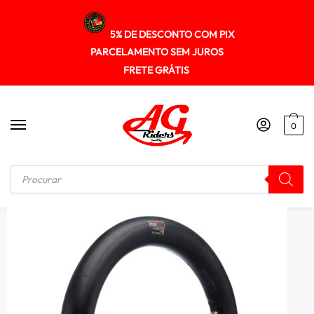
5% DE DESCONTO COM PIX
PARCELAMENTO SEM JUROS
FRETE GRÁTIS
0
Início
/
CAMARAS
/
Camara Kb50 275/300-14