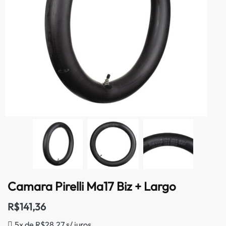
Camara Pirelli Ma17 Biz + Largo
R$
141,36
5x de
R$
28,27
s/ juros