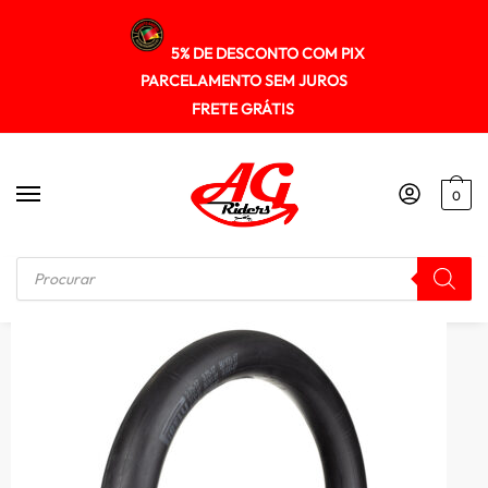
5% DE DESCONTO COM PIX
PARCELAMENTO SEM JUROS
FRETE GRÁTIS
0
Início
/
CAMARAS
/
Camara Pirelli Ma17 Biz + Largo