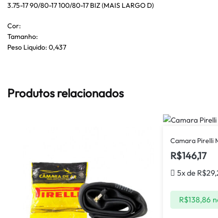
3.75-17 90/80-17 100/80-17 BIZ (MAIS LARGO D)
Cor:
Tamanho:
Peso Liquido: 0,437
Produtos relacionados
Camara Pirelli 
R$
146,17
5x de
R$
29,
R$
138,86
n