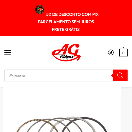
5% DE DESCONTO COM PIX
PARCELAMENTO SEM JUROS
FRETE GRÁTIS
0
Início
/
MOTOR
/
Anel P/ Pistao Kmp Cb 250f Twister 16/22 0.50