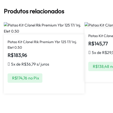
Produtos relacionados
Pistao Kit C/an
Pistao Kit C/anel Rik Premium Ybr 125 17/ Inj.
R$
145,77
Elet 0.50
5x de
R$
29,
R$
183,96
5x de
R$
36,79
s/ juros
R$
138,48
n
R$
174,76
no Pix