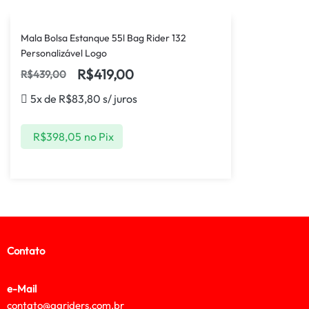
Mala Bolsa Estanque 55l Bag Rider 132
Personalizável Logo
R$
419,00
R$
439,00
5x de
R$
83,80
s/ juros
R$
398,05
no Pix
Contato
e-Mail
contato@agriders.com.br