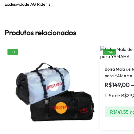
Exclusividade AG Rider´s
Produtos relacionados
-5%
-25%
Bolsa Mala de 
para YAMAHA
R$
149,00
–
5x de
R$
29
R$
141,55
no