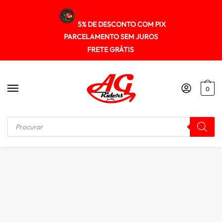
5% DE DESCONTO COM PIX
PARCELAMENTO SEM JUROS
FRETE GRÁTIS
0
Início
/
MALAS / BOLSAS / ALFORGE
/
Alforfe Speed Bag rider 24 Litros Impermeável Universal