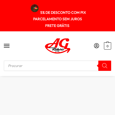
5% DE DESCONTO COM PIX
PARCELAMENTO SEM JUROS
FRETE GRÁTIS
0
Início
/
MALAS / BOLSAS / ALFORGE
/
Mala Bolsa Estanque 55l Impermeável Moto Bag Rider 132 Forte