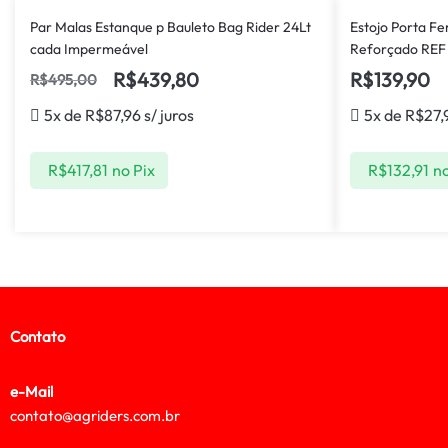
Par Malas Estanque p Bauleto Bag Rider 24Lt
Estojo Porta F
cada Impermeável
Reforçado REF 
R$
439,80
R$
139,90
R$
495,00
5x de
R$
87,96
s/ juros
5x de
R$
27,
R$
417,81
no Pix
R$
132,91
no
Contato
e-Mail
contato@agriders.com.br