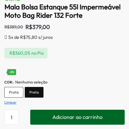
Mala Bolsa Estanque 55l Impermeável
Moto Bag Rider 132 Forte
R$
379,00
R$
389,00
5x de
R$
75,80
s/ juros
R$
360,05
no Pix
-3%
Nenhuma seleção
COR
:
Prata
Preta
Limpar
Adicionar ao carrinho